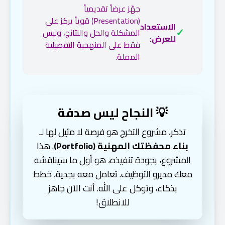
جهّز عرضاً تقديمياً
(Presentation) قوياً يركز على
الاستعداد
✓
المشكلة والحل والنتائج، وليس
للعرض:
فقط على المنهجية التفصيلية
المملة.
💡 النجاح ليس صدفة
تذكر، مشروع التخرج هو فرصة لا مثيل لها لـ
بناء محفظتك المهنية (Portfolio)
. هذا
المشروع، بجودة تنفيذه، هو أول ما سيناقشه
معك مديرو التوظيف. تعامل معه بجدية، خطط
بذكاء، وتوكل على الله. أنت الآن جاهز
للانطلاق!