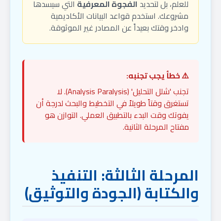
للعلم، بل لتحديد
الفجوة المعرفية
التي سيسدها
مشروعك. استخدم قواعد البيانات الأكاديمية
وادخر وقتك بعيداً عن المصادر غير الموثوقة.
⚠️ خطأ يجب تجنبه:
تجنب 'شلل التحليل' (Analysis Paralysis). لا
تستغرق وقتاً طويلاً في التخطيط والبحث لدرجة أن
يفوتك وقت البدء بالتطبيق العملي. التوازن هو
مفتاح المرحلة الثانية.
المرحلة الثالثة: التنفيذ
والكتابة (الجودة والتوثيق)