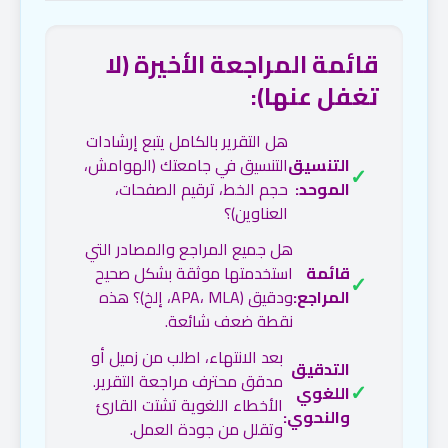
قائمة المراجعة الأخيرة (لا
تغفل عنها):
هل التقرير بالكامل يتبع إرشادات
التنسيق
التنسيق في جامعتك (الهوامش،
✓
الموحد:
حجم الخط، ترقيم الصفحات،
العناوين)؟
هل جميع المراجع والمصادر التي
قائمة
استخدمتها موثقة بشكل صحيح
✓
المراجع:
ودقيق (APA، MLA، إلخ)؟ هذه
نقطة ضعف شائعة.
بعد الانتهاء، اطلب من زميل أو
التدقيق
مدقق محترف مراجعة التقرير.
✓
اللغوي
الأخطاء اللغوية تشتت القارئ
والنحوي:
وتقلل من جودة العمل.