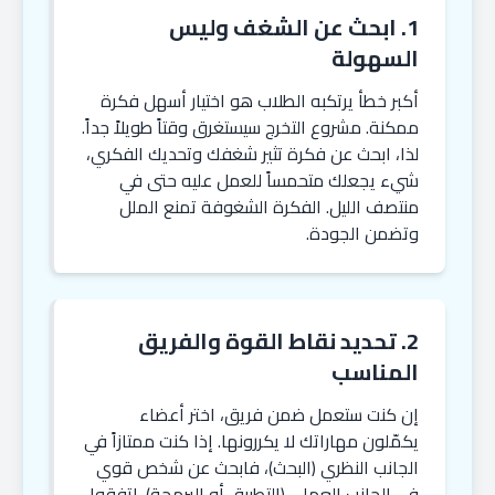
1. ابحث عن الشغف وليس
السهولة
أكبر خطأ يرتكبه الطلاب هو اختيار أسهل فكرة
ممكنة. مشروع التخرج سيستغرق وقتاً طويلاً جداً.
لذا، ابحث عن فكرة تثير شغفك وتحديك الفكري،
شيء يجعلك متحمساً للعمل عليه حتى في
منتصف الليل. الفكرة الشغوفة تمنع الملل
وتضمن الجودة.
2. تحديد نقاط القوة والفريق
المناسب
إن كنت ستعمل ضمن فريق، اختر أعضاء
يكمّلون مهاراتك لا يكررونها. إذا كنت ممتازاً في
الجانب النظري (البحث)، فابحث عن شخص قوي
في الجانب العملي (التطبيق أو البرمجة). اتفقوا