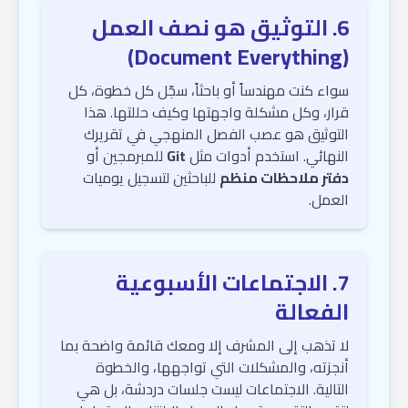
6. التوثيق هو نصف العمل
(Document Everything)
سواء كنت مهندساً أو باحثاً، سجّل كل خطوة، كل
قرار، وكل مشكلة واجهتها وكيف حللتها. هذا
التوثيق هو عصب الفصل المنهجي في تقريرك
النهائي. استخدم أدوات مثل
Git
للمبرمجين أو
دفتر ملاحظات منظم
للباحثين لتسجيل يوميات
العمل.
7. الاجتماعات الأسبوعية
الفعالة
لا تذهب إلى المشرف إلا ومعك قائمة واضحة بما
أنجزته، والمشكلات التي تواجهها، والخطوة
التالية. الاجتماعات ليست جلسات دردشة، بل هي