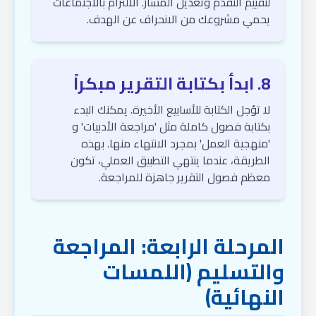
لتقييم التقدم وتعديل المسار. الالتزام بالاجتماعات
يحمي مشروعك من الانحراف عن الهدف.
8. ابدأ بكتابة التقرير مبكراً
لا تؤجل الكتابة للأسابيع الأخيرة. يمكنك البدء
بكتابة فصول كاملة مثل 'مراجعة الأدبيات' و
'منهجية العمل' بمجرد الانتهاء منها. بهذه
الطريقة، عندما ينتهي التطبيق العملي، تكون
معظم فصول التقرير جاهزة للمراجعة.
المرحلة الرابعة: المراجعة
والتسليم (اللمسات
النهائية)