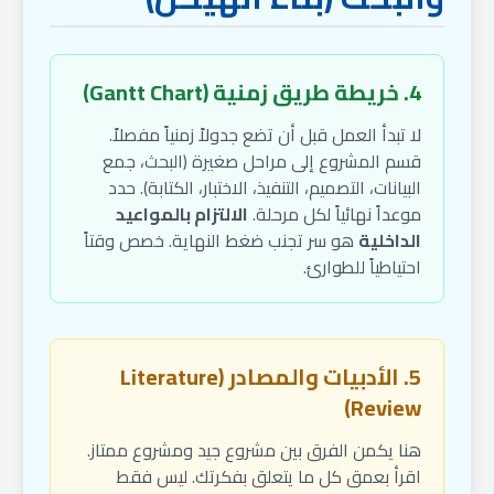
4. خريطة طريق زمنية (Gantt Chart)
لا تبدأ العمل قبل أن تضع جدولاً زمنياً مفصلاً.
قسم المشروع إلى مراحل صغيرة (البحث، جمع
البيانات، التصميم، التنفيذ، الاختبار، الكتابة). حدد
موعداً نهائياً لكل مرحلة.
الالتزام بالمواعيد
الداخلية
هو سر تجنب ضغط النهاية. خصص وقتاً
احتياطياً للطوارئ.
5. الأدبيات والمصادر (Literature
Review)
هنا يكمن الفرق بين مشروع جيد ومشروع ممتاز.
اقرأ بعمق كل ما يتعلق بفكرتك. ليس فقط